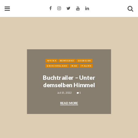
AFRIKA
BEWEGEND
GEORGIEN
GRIECHENLAND
IRAN
ITALIEN
Buchtrailer – Unter
demselben Himmel
Juli 15, 2022
1
READ MORE
BEWEGEND
FRANKREICH
GRIECHENLAND