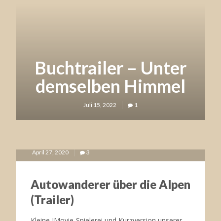
ITALIEN
Buchtrailer – Unter
demselben Himmel
April 6, 2020
3
Juli 15, 2022
1
BEWEGEND
TÜRKEI
April 27, 2020
3
Autowanderer über die Alpen
(Trailer)
Kleine IMovie-Spielerei und Kurzversion unserer