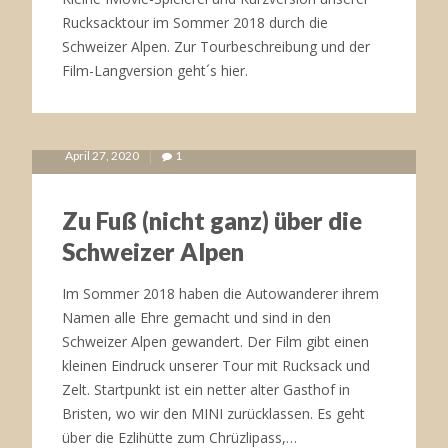
Rucksacktour im Sommer 2018 durch die
Januar 16, 2020
4
Schweizer Alpen. Zur Tourbeschreibung und der
Film-Langversion geht´s hier.
April 27, 2020
1
BEWEGEND
IRAN
Zu Fuß (nicht ganz) über die
Schweizer Alpen
Im Sommer 2018 haben die Autowanderer ihrem
Dezember 12, 2019
4
Namen alle Ehre gemacht und sind in den
Schweizer Alpen gewandert. Der Film gibt einen
kleinen Eindruck unserer Tour mit Rucksack und
Zelt. Startpunkt ist ein netter alter Gasthof in
Bristen, wo wir den MINI zurücklassen. Es geht
über die Ezlihütte zum Chrüzlipass,…